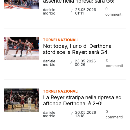
assente nella ripresa: sarà G5!
0
daniele
25.05.2026
/
morbio
01:11
commenti
TORNEI NAZIONALI
Not today, l'urlo di Derthona
stordisce la Reyer: sarà G4!
0
daniele
23.05.2026
/
morbio
00:26
commenti
TORNEI NAZIONALI
La Reyer straripa nella ripresa ed
affonda Derthona: è 2-0!
0
daniele
20.05.2026
/
morbio
13:18
commenti