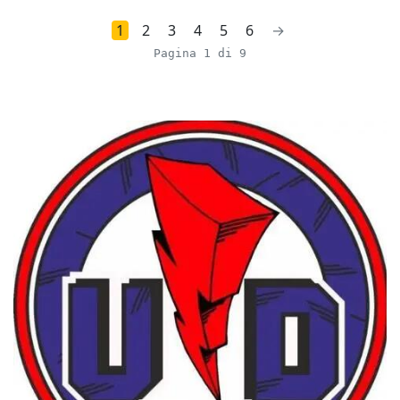
1
2
3
4
5
6
→
Pagina 1 di 9