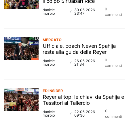
il colpo Sir'Jabari Rice
0
daniele
30.06.2026
/
morbio
23:47
commenti
MERCATO
Ufficiale, coach Neven Spahija
resta alla guida della Reyer
0
daniele
26.06.2026
/
morbio
21:34
commenti
ED INSIDER
Reyer al top: le chiavi da Spahija e
Tessitori al Taliercio
0
daniele
22.06.2026
/
morbio
09:30
commenti