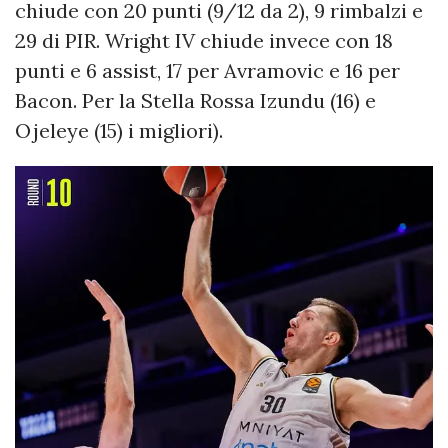
chiude con 20 punti (9/12 da 2), 9 rimbalzi e
29 di PIR. Wright IV chiude invece con 18
punti e 6 assist, 17 per Avramovic e 16 per
Bacon. Per la Stella Rossa Izundu (16) e
Ojeleye (15) i migliori).