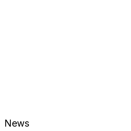
damiano lollobrigida
News