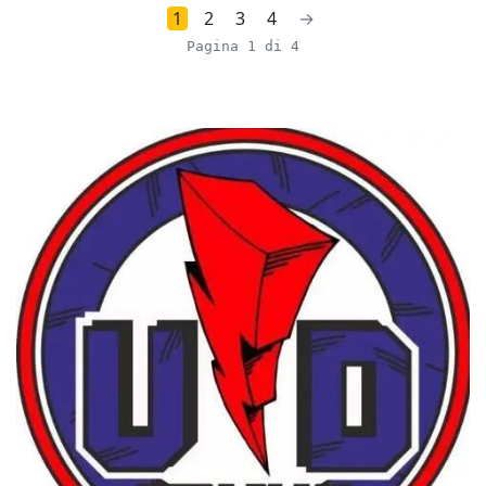
1
2
3
4
→
Pagina 1 di 4