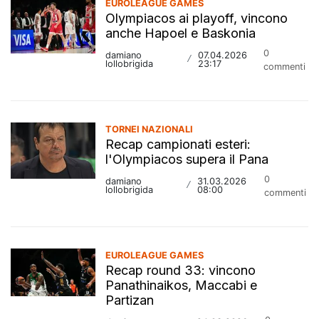
EUROLEAGUE GAMES
Olympiacos ai playoff, vincono
anche Hapoel e Baskonia
0
damiano
07.04.2026
/
lollobrigida
23:17
commenti
TORNEI NAZIONALI
Recap campionati esteri:
l'Olympiacos supera il Pana
0
damiano
31.03.2026
/
lollobrigida
08:00
commenti
EUROLEAGUE GAMES
Recap round 33: vincono
Panathinaikos, Maccabi e
Partizan