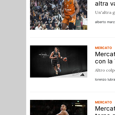
altra 
Un'altra g
alberto marz
MERCATO
Mercat
con la
Altro colp
lorenzo lubr
MERCATO
Mercat