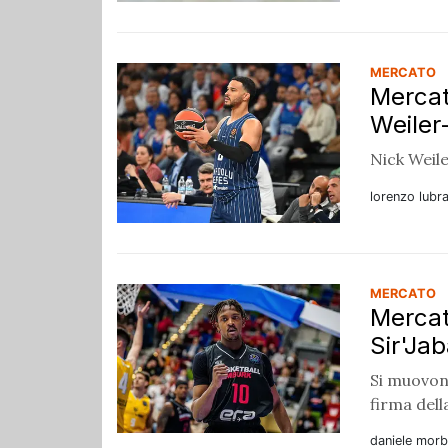
MERCATO
Mercat
Weiler
Nick Weil
lorenzo lubr
MERCATO
Mercat
Sir'Jab
Si muovon
firma del
daniele morb