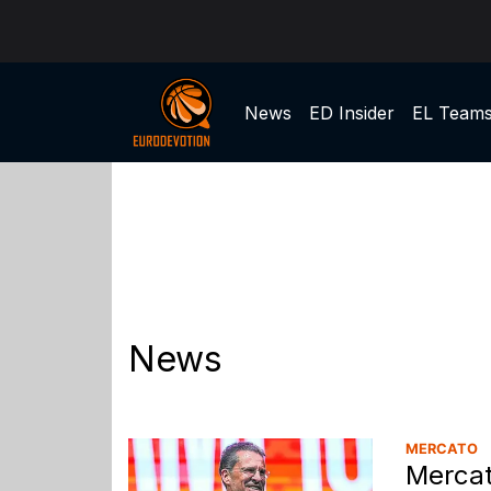
News
ED Insider
EL Team
News
MERCATO
Mercat