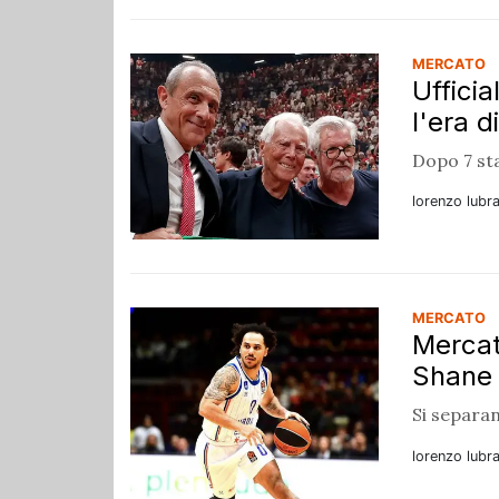
MERCATO
Ufficia
l'era d
Dopo 7 sta
lorenzo lubr
MERCATO
Mercat
Shane 
Si separan
lorenzo lubr