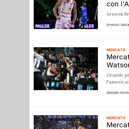
con l'
Armoni Br
lorenzo lubr
MERCATO
Mercat
Watson
Grande pr
l'american
daniele morb
MERCATO
Mercato