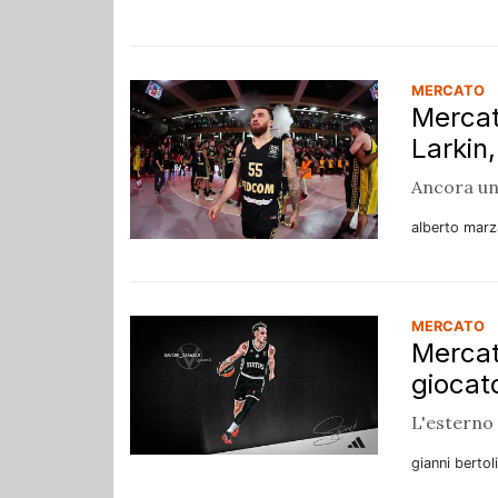
MERCATO
Mercat
Larkin
Ancora un
alberto marz
MERCATO
Mercat
giocato
L'esterno 
gianni bertol