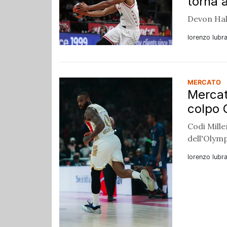
torna 
Devon Hall
lorenzo lubr
MERCATO
Mercat
colpo 
Codi Mill
dell'Olym
lorenzo lubr