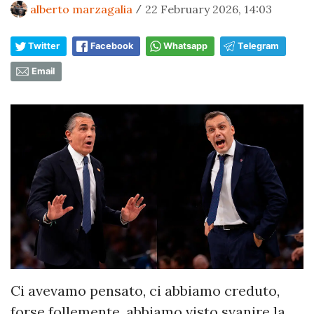
alberto marzagalia
22 February 2026, 14:03
/
Twitter
Facebook
Whatsapp
Telegram
Email
Ci avevamo pensato, ci abbiamo creduto,
forse follemente, abbiamo visto svanire la