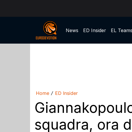
News
ED Insider
EL Team
Home
ED Insider
/
Giannakopoulos
squadra, ora 