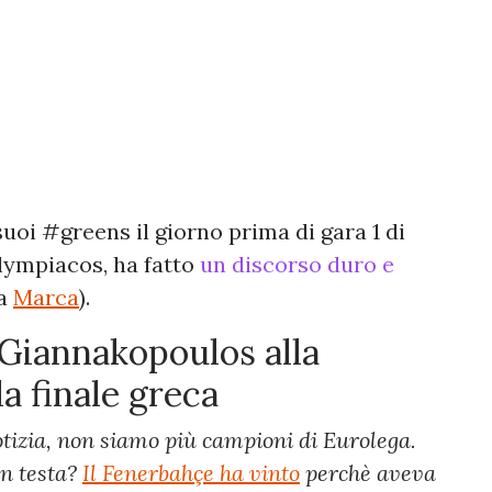
suoi #greens il giorno prima di gara 1 di
Olympiacos, ha fatto
un discorso duro e
da
Marca
).
s Giannakopoulos alla
la finale greca
otizia, non siamo più campioni di Eurolega.
in testa?
Il Fenerbahçe ha vinto
perchè aveva