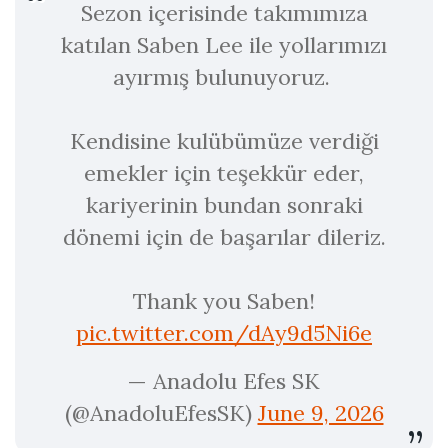
Sezon içerisinde takımımıza
katılan Saben Lee ile yollarımızı
ayırmış bulunuyoruz.
Kendisine kulübümüze verdiği
emekler için teşekkür eder,
kariyerinin bundan sonraki
dönemi için de başarılar dileriz.
Thank you Saben!
pic.twitter.com/dAy9d5Ni6e
— Anadolu Efes SK
(@AnadoluEfesSK)
June 9, 2026