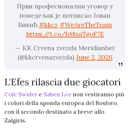
Први професионални уговор у
понедељак је потписао Јован
Бикић.
#kkcz
#WeAreTheTeam
https://t.co/bMxqTgoF7E
— KK Crvena zvezda Meridianbet
(@kkcrvenazvezda)
June 2, 2026
L'Efes rilascia due giocatori
Cole Swider
e
Saben Lee
non vestiranno più
i colori della sponda europea del Bosforo,
con il secondo destinato a breve allo
Zalgiris.