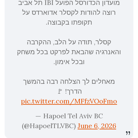
מועדון הכדורסל הפועל IBI תל אביב
רוצה להודות לקסלר אדוארדס על
תקופתו בקבוצה.
קסלר, תודה על הלב, ההקרבה
והאנרגיה שהבאת לפרקט בכל משחק
ובכל אימון.
מאחלים לך הצלחה רבה בהמשך
הדרך! 🚩
pic.twitter.com/MFfzVOoFmo
— Hapoel Tel Aviv BC
(@HapoelTLVBC)
June 6, 2026