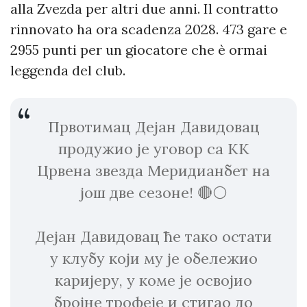
alla Zvezda per altri due anni. Il contratto
rinnovato ha ora scadenza 2028. 473 gare e
2955 punti per un giocatore che è ormai
leggenda del club.
Првотимац Дејан Давидовац
продужио је уговор са КК
Црвена звезда Меридианбет на
још две сезоне! 🔴⚪️
Дејан Давидовац ће тако остати
у клубу који му је обележио
каријеру, у коме је освојио
бројне трофеје и стигао до