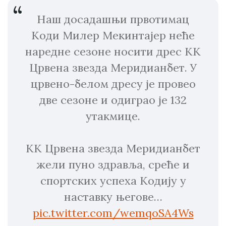
Наш досадашњи првотимац
Коди Милер Мекинтајер неће
наредне сезоне носити дрес КК
Црвена звезда Меридианбет. У
црвено-белом дресу је провео
две сезоне и одиграо је 132
утакмице.
КК Црвена звезда Меридианбет
жели пуно здравља, среће и
спортских успеха Кодију у
наставку његове…
pic.twitter.com/wemqoSA4Ws