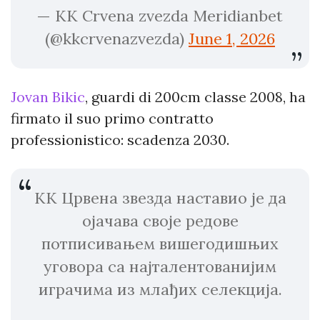
— KK Crvena zvezda Meridianbet
(@kkcrvenazvezda)
June 1, 2026
Jovan Bikic
, guardi di 200cm classe 2008, ha
firmato il suo primo contratto
professionistico: scadenza 2030.
КК Црвена звезда наставио је да
ојачава своје редове
потписивањем вишегодишњих
уговора са најталентованијим
играчима из млађих селекција.