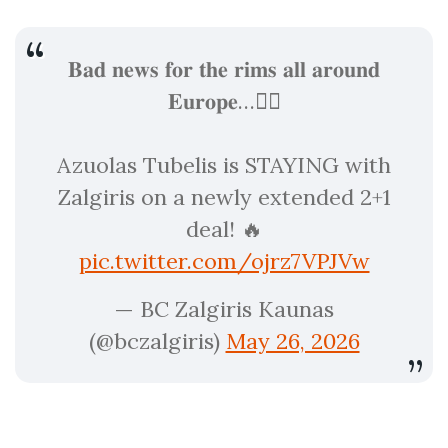
𝐁𝐚𝐝 𝐧𝐞𝐰𝐬 𝐟𝐨𝐫 𝐭𝐡𝐞 𝐫𝐢𝐦𝐬 𝐚𝐥𝐥 𝐚𝐫𝐨𝐮𝐧𝐝
𝐄𝐮𝐫𝐨𝐩𝐞…😮‍💨
Azuolas Tubelis is STAYING with
Zalgiris on a newly extended 2+1
deal! 🔥
pic.twitter.com/ojrz7VPJVw
— BC Zalgiris Kaunas
(@bczalgiris)
May 26, 2026