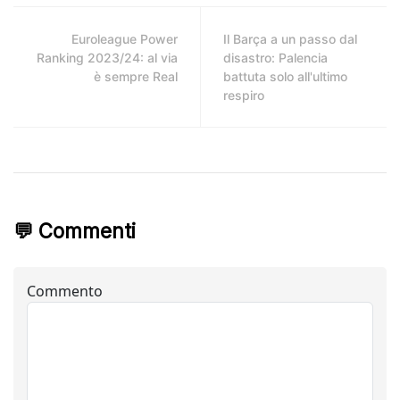
Euroleague Power
Il Barça a un passo dal
Ranking 2023/24: al via
disastro: Palencia
è sempre Real
battuta solo all'ultimo
respiro
💬 Commenti