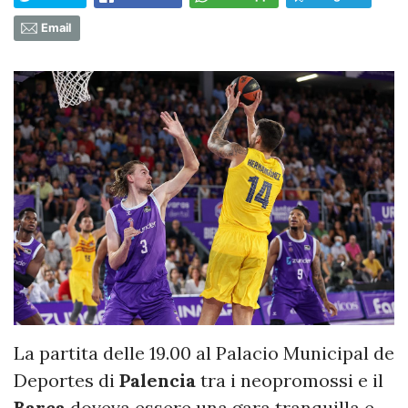
Email
La partita delle 19.00 al Palacio Municipal de
Deportes di
Palencia
tra i neopromossi e il
Barça
doveva essere una gara tranquilla e