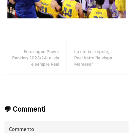
Euroleague Power
La storia si ripete, il
Ranking 2023/24: al via
Real batte "la vispa
è sempre Real
Manresa"
💬 Commenti