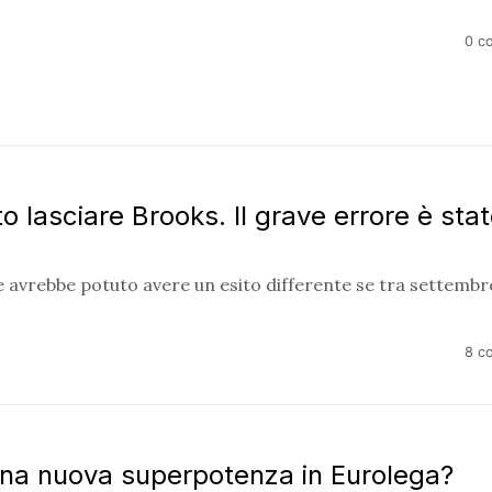
0 c
o lasciare Brooks. Il grave errore è sta
e avrebbe potuto avere un esito differente se tra settembr
8 c
una nuova superpotenza in Eurolega?