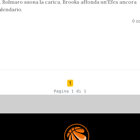
. Bolmaro suona la carica, Brooks affonda un'Efes ancora
alendario.
0 c
1
Pagina 1 di 1