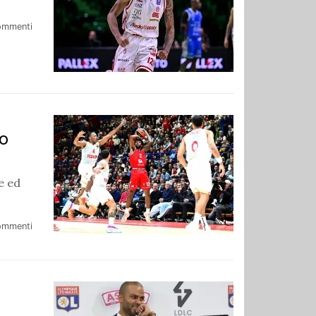
ommenti
to
e ed
ommenti