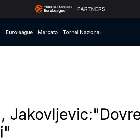
PARTNERS
s
Euroleague
Mercato
Tornei Nazionali
a, Jakovljevic:"Dov
i"