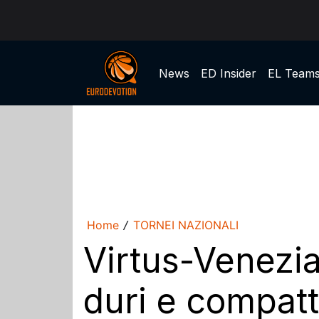
News
ED Insider
EL Team
Home
TORNEI NAZIONALI
/
Virtus-Venezi
duri e compatt