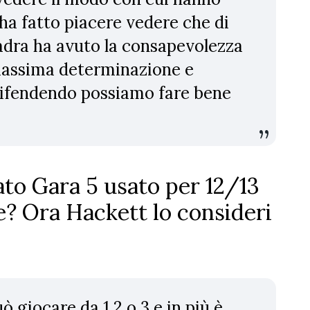
 ha fatto piacere vedere che di
quadra ha avuto la consapevolezza
massima determinazione e
 difendendo possiamo fare bene
rato Gara 5 usato per 12/13
re? Ora Hackett lo consideri
 giocare da 1,2 o 3 e in più è