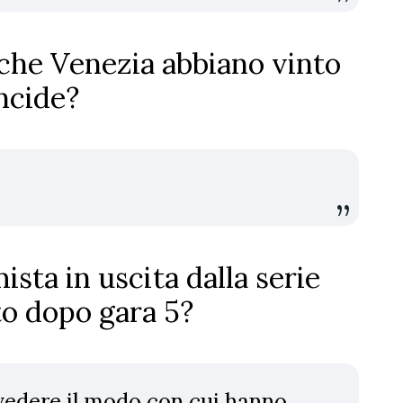
o che Venezia abbiano vinto
incide?
ista in uscita dalla serie
to dopo gara 5?
vedere il modo con cui hanno