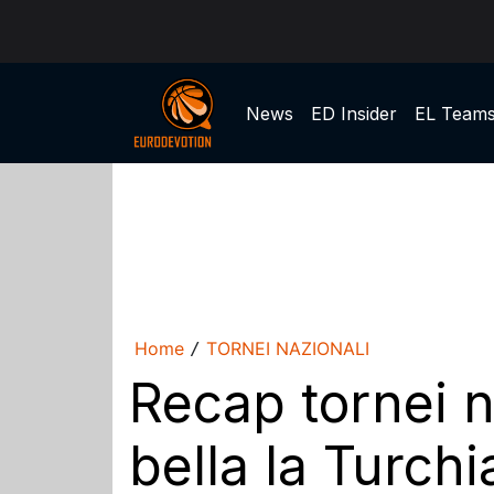
News
ED Insider
EL Team
Home
TORNEI NAZIONALI
/
Recap tornei n
bella la Turchi