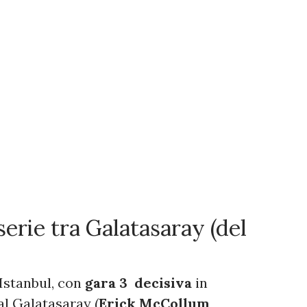
 serie tra Galatasaray (del
 Istanbul, con
gara 3 decisiva
in
l Galatasaray (
Erick McCollum