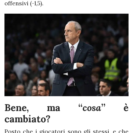
offensivi (-1,5).
Bene, ma “
cosa
”
è
cambiato?
Posto che i giocatori sono gli stessi, e che