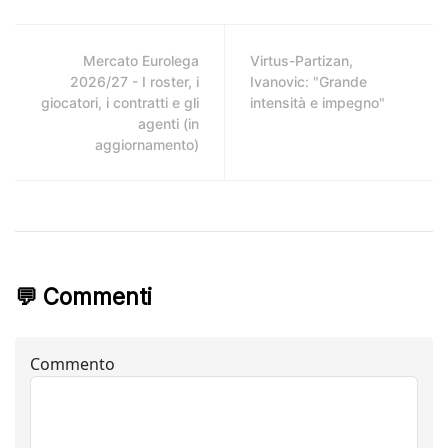
Mercato Eurolega
Virtus-Partizan,
2026/27 - I roster, i
Ivanovic: "Grande
giocatori, i contratti e gli
intensità e impegno"
agenti (in
aggiornamento)
💬 Commenti