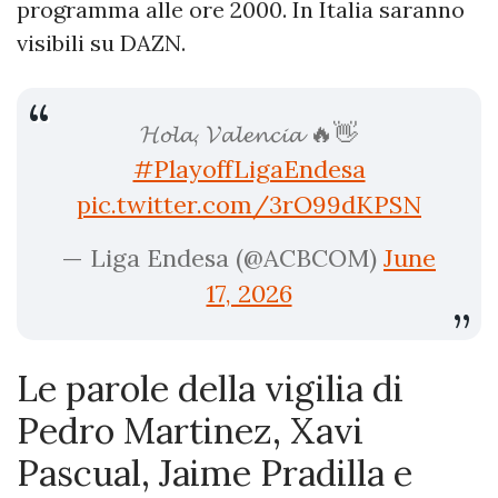
programma alle ore 2000. In Italia saranno
visibili su DAZN.
𝓗𝓸𝓵𝓪, 𝓥𝓪𝓵𝓮𝓷𝓬𝓲𝓪 🔥👋
#PlayoffLigaEndesa
pic.twitter.com/3rO99dKPSN
— Liga Endesa (@ACBCOM)
June
17, 2026
Le parole della vigilia di
Pedro Martinez, Xavi
Pascual, Jaime Pradilla e