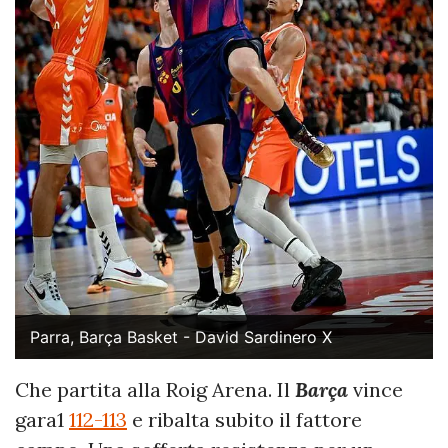
Parra, Barça Basket - David Sardinero X
Che partita alla Roig Arena. Il
Barça
vince
gara1
112-113
e ribalta subito il fattore