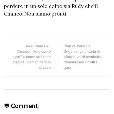
perdere in un solo colpo sia Rudy che il
Chahco. Non siamo pronti.
Real-Pana F4 |
Real vs Pana F4 |
Causeur: Ho giocato
Grigonis: La vittoria di
ogni F4 come se fosse
Madrid va dimenticata,
l'ultima. Domani farò lo
domani sarà un'altra
stesso
gara
💬 Commenti