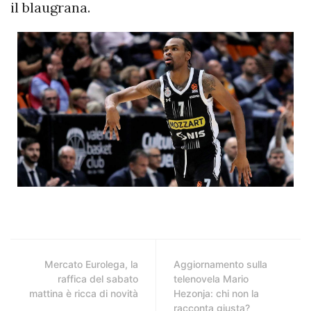
il blaugrana.
Mercato Eurolega, la
Aggiornamento sulla
raffica del sabato
telenovela Mario
mattina è ricca di novità
Hezonja: chi non la
racconta giusta?