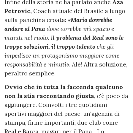
Infine della storia ne ha parlato anche
Aza
Petrovic,
Coach attuale del Brasile a lungo
sulla panchina croata:
«
Mario dovrebbe
andare al Pana
dove avrebbe più spazio e
minuti nel ruolo. I
l problema del Real sono le
troppe soluzioni, il troppo talento
che gli
impedisce un protagonismo maggiore come
responsabilità e minuti»
. Alè! Altra soluzione,
peraltro semplice.
Ovvio che in tutta la faccenda qualcuno
non la stia raccontando giusta
, c'è poco da
aggiungere. Coinvolti i tre quotidiani
sportivi maggiori del paese, un'agenzia di
stampa, firme importanti, due club come
Real e Barça, magari per il Pana... Lo