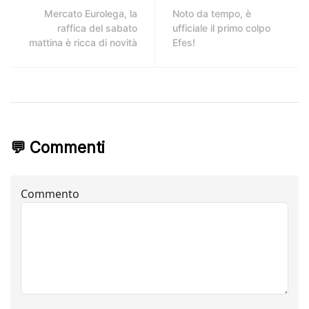
Mercato Eurolega, la
Noto da tempo, è
raffica del sabato
ufficiale il primo colpo
mattina è ricca di novità
Efes!
💬 Commenti