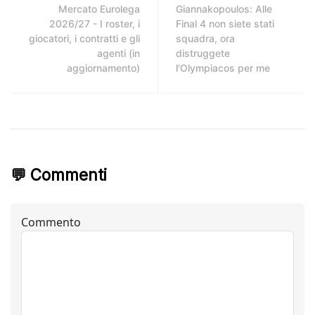
Mercato Eurolega
Giannakopoulos: Alle
2026/27 - I roster, i
Final 4 non siete stati
giocatori, i contratti e gli
squadra, ora
agenti (in
distruggete
aggiornamento)
l'Olympiacos per me
💬 Commenti