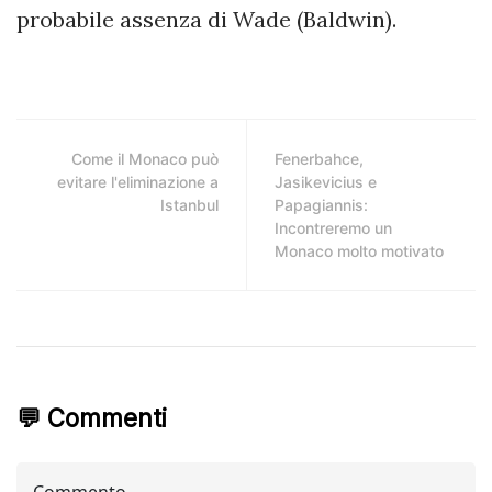
probabile assenza di Wade (Baldwin).
Come il Monaco può
Fenerbahce,
evitare l'eliminazione a
Jasikevicius e
Istanbul
Papagiannis:
Incontreremo un
Monaco molto motivato
💬 Commenti