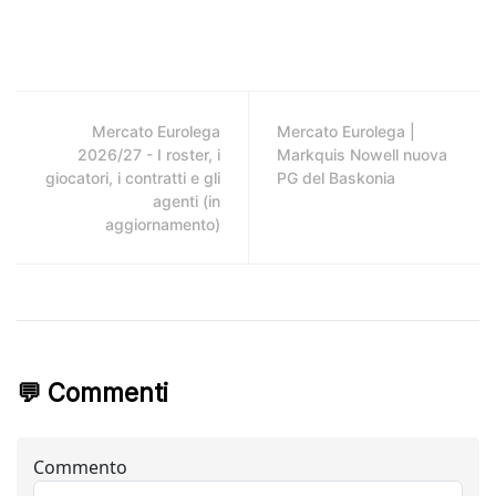
Mercato Eurolega
Mercato Eurolega |
2026/27 - I roster, i
Markquis Nowell nuova
giocatori, i contratti e gli
PG del Baskonia
agenti (in
aggiornamento)
💬 Commenti