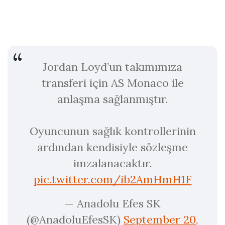
Jordan Loyd’un takımımıza
transferi için AS Monaco ile
anlaşma sağlanmıştır.
Oyuncunun sağlık kontrollerinin
ardından kendisiyle sözleşme
imzalanacaktır.
pic.twitter.com/ib2AmHmH1F
— Anadolu Efes SK
(@AnadoluEfesSK)
September 20,