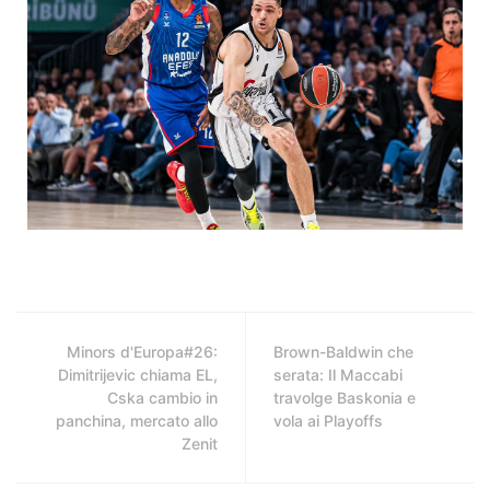
Minors d'Europa#26:
Brown-Baldwin che
Dimitrijevic chiama EL,
serata: Il Maccabi
Cska cambio in
travolge Baskonia e
panchina, mercato allo
vola ai Playoffs
Zenit