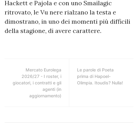
Hackett e Pajola e con uno Smailagic
ritrovato, le Vu nere rialzano la testa e
dimostrano, in uno dei momenti più difficili
della stagione, di avere carattere.
Mercato Eurolega
Le parole di Poeta
2026/27 - I roster, i
prima di Hapoel-
giocatori, i contratti e gli
Olimpia. Itoudis? Nulla!
agenti (in
aggiornamento)