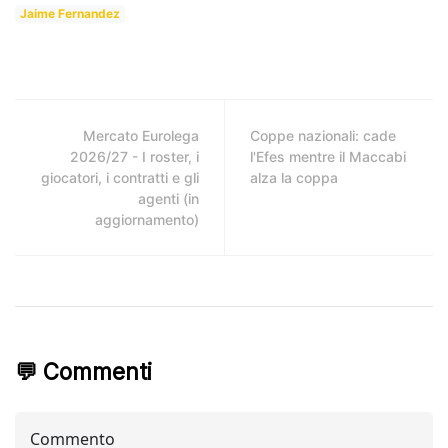
Jaime Fernandez
Mercato Eurolega
Coppe nazionali: cade
2026/27 - I roster, i
l'Efes mentre il Maccabi
giocatori, i contratti e gli
alza la coppa
agenti (in
aggiornamento)
💬 Commenti