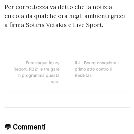
Per correttezza va detto che la notizia
circola da qualche ora negli ambienti greci
a firma Sotiris Vetakis e Live Sport.
Euroleague Injury
Il JL Bourg conquista il
Report, R32: le tre gare
primo atto contro il
in programma questa
Besiktas
sera
💬 Commenti