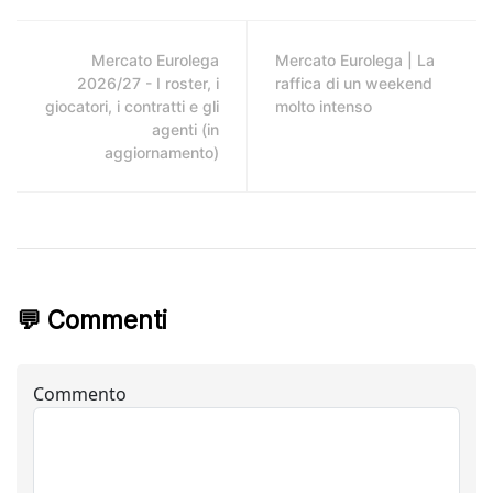
Mercato Eurolega
Mercato Eurolega | La
2026/27 - I roster, i
raffica di un weekend
giocatori, i contratti e gli
molto intenso
agenti (in
aggiornamento)
💬 Commenti