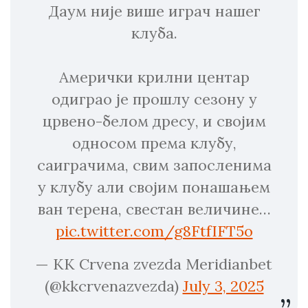
Даум није више играч нашег
клуба.
Амерички крилни центар
одиграо је прошлу сезону у
црвено-белом дресу, и својим
односом према клубу,
саиграчима, свим запосленима
у клубу али својим понашањем
ван терена, свестан величине…
pic.twitter.com/g8FtfIFT5o
— KK Crvena zvezda Meridianbet
(@kkcrvenazvezda)
July 3, 2025