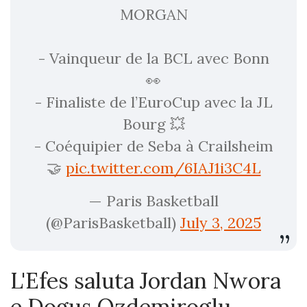
MORGAN
- Vainqueur de la BCL avec Bonn
👀
- Finaliste de l’EuroCup avec la JL
Bourg 💥
- Coéquipier de Seba à Crailsheim
🤝
pic.twitter.com/6IAJ1i3C4L
— Paris Basketball
(@ParisBasketball)
July 3, 2025
L'Efes saluta Jordan Nwora
e Dogus Ozdemiroglu