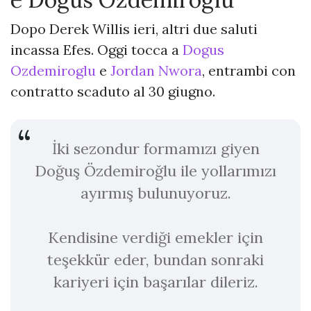
Dopo Derek Willis ieri, altri due saluti
incassa Efes. Oggi tocca a
Dogus
Ozdemiroglu
e
Jordan Nwora
, entrambi con
contratto scaduto al 30 giugno.
İki sezondur formamızı giyen
Doğuş Özdemiroğlu ile yollarımızı
ayırmış bulunuyoruz.
Kendisine verdiği emekler için
teşekkür eder, bundan sonraki
kariyeri için başarılar dileriz.