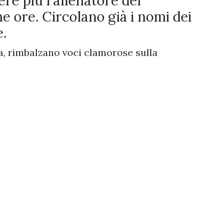
re più l'allenatore del
 ore. Circolano già i nomi dei
e.
a, rimbalzano voci clamorose sulla