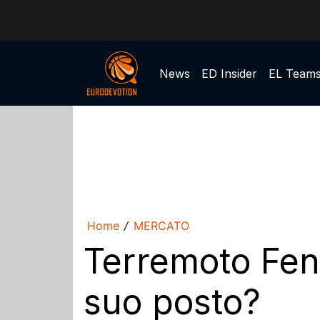
News
ED Insider
EL Team
Home
MERCATO
/
Terremoto Fene
suo posto?