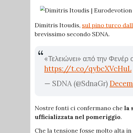
Dimitris Itoudis,
sul pino turco dal
brevissimo secondo SDNA.
«Τελειώνει» από την Φενέρ 
https://t.co/qybcXVcHuL
— SDNA (@SdnaGr)
Decemb
Nostre fonti ci confermano che
la
ufficializzata nel pomeriggio
.
Che la tensione fosse molto alta in