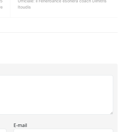
15
Ufficiale: il Fenerbahce esonera coach Dimitris
re
Itoudis