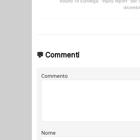
Round 14 Eurolega: "injury report" del 
dicemb
💬 Commenti