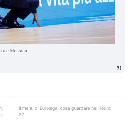
tore Messina
i,
Il menù di Eurolega: cosa guardare nel Round
o)
27