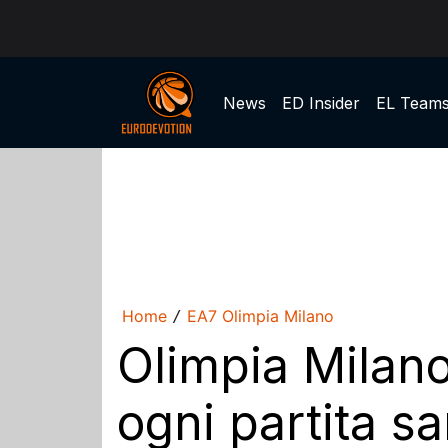
News
ED Insider
EL Team
Home
EA7 Olimpia Milano
/
Olimpia Milano
ogni partita 