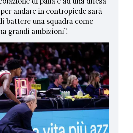
colazione di palla e ad una difesa
 per andare in contropiede sarà
di battere una squadra come
a grandi ambizioni”.