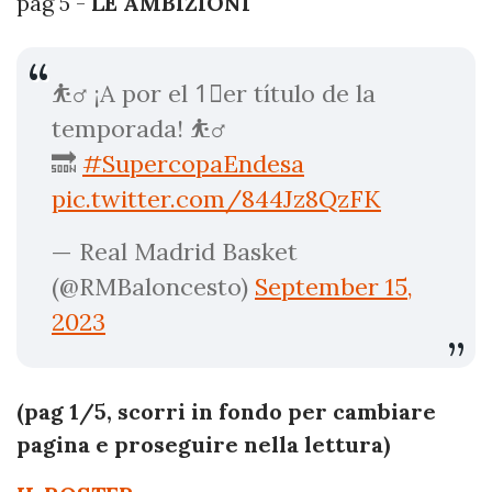
pag 5 -
LE AMBIZIONI
⛹️‍♂️ ¡A por el 1⃣er título de la
temporada! ⛹️‍♂️
🔜
#SupercopaEndesa
pic.twitter.com/844Jz8QzFK
— Real Madrid Basket
(@RMBaloncesto)
September 15,
2023
(pag 1/5, scorri in fondo per cambiare
pagina e proseguire nella lettura)