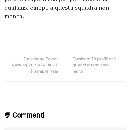
qualsiasi campo a questa squadra non
manca.
Euroleague Power
Eurolega: 10 profili dai
Ranking 2023/24: al via
quali ci attendiamo
è sempre Real
molto
💬 Commenti