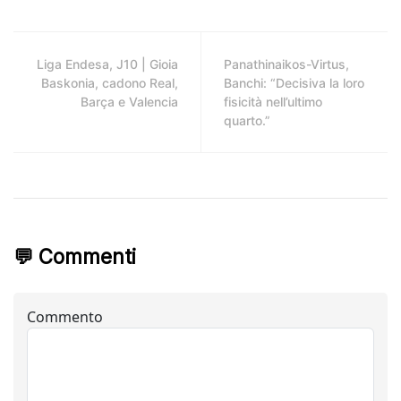
Liga Endesa, J10 | Gioia
Panathinaikos-Virtus,
Baskonia, cadono Real,
Banchi: “Decisiva la loro
Barça e Valencia
fisicità nell’ultimo
quarto.”
💬 Commenti