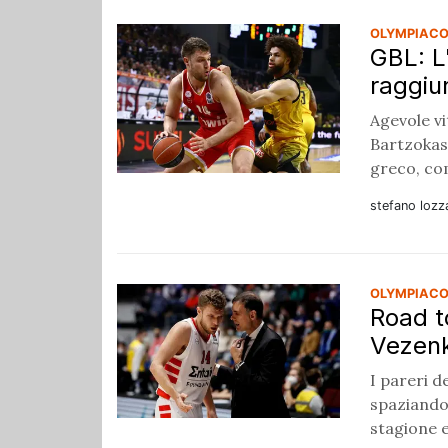
OLYMPIACO
GBL: L
raggiun
Agevole vi
Bartzokas 
greco, co
stefano lozz
OLYMPIACO
Road t
Vezenk
I pareri d
spaziando 
stagione e