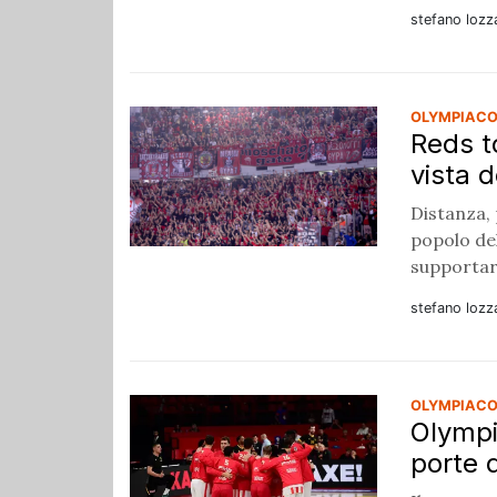
stefano lozz
OLYMPIACO
Reds t
vista d
Distanza,
popolo del
supportar
stefano lozz
OLYMPIACO
Olympi
porte 