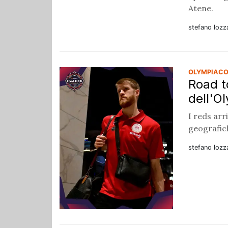
Atene.
stefano lozz
OLYMPIACO
Road t
dell'O
I reds arr
geografich
stefano lozz