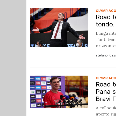
OLYMPIACO
Road t
tondo.
Lunga int
Tanti temi
orizzonte
stefano lozz
OLYMPIACO
Road t
Pana s
Bravi 
A colloqui
aperto rig