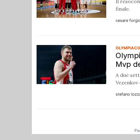
Il resocon
finale.
cesare forgi
OLYMPIACO
Olympi
Mvp dei
A due sett
Vezenkov e
stefano lozz
Pa