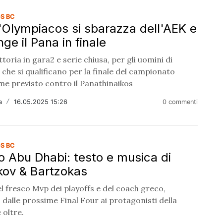
S BC
'Olympiacos si sbarazza dell'AEK e
ge il Pana in finale
ttoria in gara2 e serie chiusa, per gli uomini di
che si qualificano per la finale del campionato
me previsto contro il Panathinaikos
a
/
16.05.2025 15:26
0 commenti
S BC
o Abu Dhabi: testo e musica di
ov & Bartzokas
el fresco Mvp dei playoffs e del coach greco,
dalle prossime Final Four ai protagonisti della
 oltre.