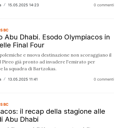
a
/
15.05.2025 14:23
0 commenti
S BC
o Abu Dhabi. Esodo Olympiacos in
elle Final Four
 polemiche e nuova destinazione non scoraggiano il
 Pireo già pronto ad invadere l'emirato per
e la squadra di Bartzokas.
a
/
13.05.2025 11:41
0 commenti
S BC
acos: il recap della stagione alle
di Abu Dhabi