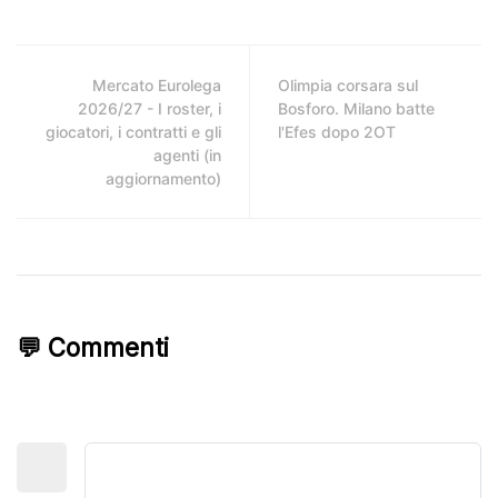
Mercato Eurolega
Olimpia corsara sul
2026/27 - I roster, i
Bosforo. Milano batte
giocatori, i contratti e gli
l'Efes dopo 2OT
agenti (in
aggiornamento)
💬 Commenti