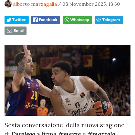
alberto marzagalia
08 November 2025, 18:30
/
Twitter
Facebook
Whatsapp
Telegram
Email
Sesta conversazione della nuova stagione
di
Eurolega
a firma
#marza
e
#mazzola
,