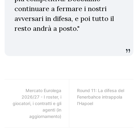
continuare a fermare i nostri
avversari in difesa, e poi tutto il
resto andrà a posto."
Mercato Eurolega
Round 11: La difesa del
2026/27 - I roster, i
Fenerbahce intrappola
giocatori, i contratti e gli
l'Hapoel
agenti (in
aggiornamento)