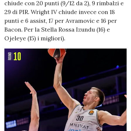
chiude con 20 punti (9/12 da 2), 9 rimbalzi e
29 di PIR. Wright IV chiude invece con 18
punti e 6 assist, 17 per Avramovic e 16 per
Bacon. Per la Stella Rossa Izundu (16) e
Ojeleye (15) i migliori).