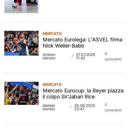
MERCATO
Mercato Eurolega: L'ASVEL firma
Nick Weiler-Babb
0
lorenzo
01.07.2026
/
lubrano
11:42
commenti
MERCATO
Mercato Eurocup: la Reyer piazza
il colpo Sir'Jabari Rice
0
daniele
30.06.2026
/
morbio
23:47
commenti