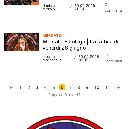
0
daniele
26.06.2026
/
morbio
21:34
commenti
MERCATO
Mercato Eurolega | La raffica di
venerdì 26 giugno
0
alberto
26.06.2026
/
marzagalia
18:05
commenti
←
1
2
3
4
5
6
7
8
9
10
11
→
Pagina 6 di 45