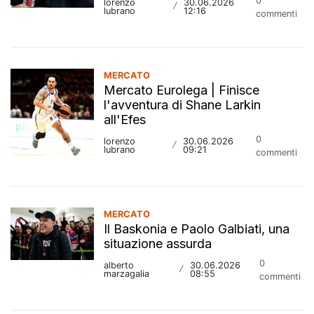
0
lorenzo
30.06.2026
/
lubrano
12:16
commenti
MERCATO
Mercato Eurolega | Finisce
l'avventura di Shane Larkin
all'Efes
0
lorenzo
30.06.2026
/
lubrano
09:21
commenti
MERCATO
Il Baskonia e Paolo Galbiati, una
situazione assurda
0
alberto
30.06.2026
/
marzagalia
08:55
commenti