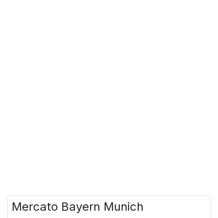
MERCATO
EPL - EUROLEAGUE PLAYERS' STATION
Mercato Bayern Munich