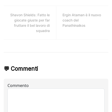
Shavon Shields: Fatto le
Ergin Ataman è il nuovo
giocate giuste per far
coach del
fruttare il bel lavoro di
Panathinaikos
squadra
💬 Commenti