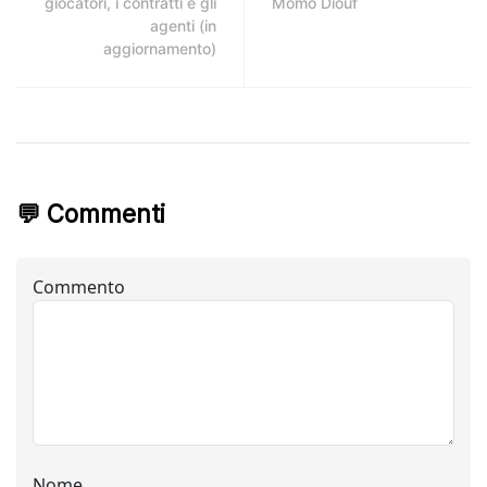
giocatori, i contratti e gli
Momo Diouf
agenti (in
aggiornamento)
💬 Commenti