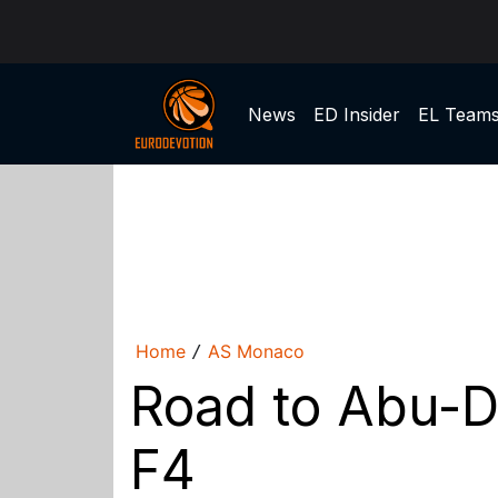
News
ED Insider
EL Team
Home
AS Monaco
/
Road to Abu-Dh
F4