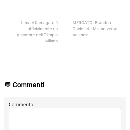
Ismael Kamagate è
MERCATO: Brandon
ufficialmente un
Davies da Milano verso
giocatore dell'Olimpia
Valencia
Milano
💬 Commenti