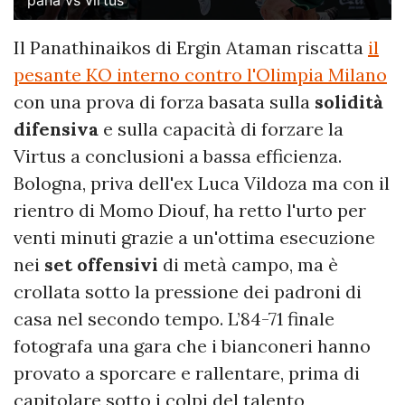
pana vs virtus
Il Panathinaikos di Ergin Ataman riscatta
il
pesante KO interno contro l'Olimpia Milano
con una prova di forza basata sulla
solidità
difensiva
e sulla capacità di forzare la
Virtus a conclusioni a bassa efficienza.
Bologna, priva dell'ex Luca Vildoza ma con il
rientro di Momo Diouf, ha retto l'urto per
venti minuti grazie a un'ottima esecuzione
nei
set offensivi
di metà campo, ma è
crollata sotto la pressione dei padroni di
casa nel secondo tempo. L’84-71 finale
fotografa una gara che i bianconeri hanno
provato a sporcare e rallentare, prima di
capitolare sotto i colpi del talento