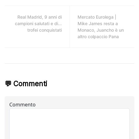
Real Madrid, 9 anni di
Mercato Eurolega |
campioni salutati e di...
Mike James resta a
trofei conquistati
Monaco, Juancho è un
altro colpaccio Pana
💬 Commenti