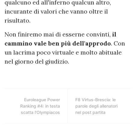
qualcuno ed all'inferno qualcun altro,
incurante di valori che vanno oltre il
risultato.
Non finiremo mai di esserne convinti,
il
cammino vale ben più dell'approdo
. Con
un lacrima poco virtuale e molto abituale
nel giorno del giudizio.
Euroleague Power
F8 Virtus-Brescia: le
Ranking #4: in testa
parole degli allenatori
scatta l'Olympiacos
nel post partita