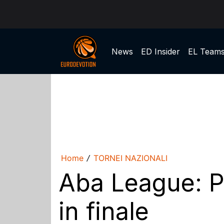
News
ED Insider
EL Team
Home
TORNEI NAZIONALI
/
Aba League: P
in finale