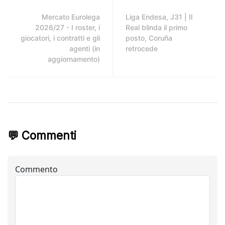
Mercato Eurolega
Liga Endesa, J31 | Il
2026/27 - I roster, i
Real blinda il primo
giocatori, i contratti e gli
posto, Coruña
agenti (in
retrocede
aggiornamento)
💬 Commenti