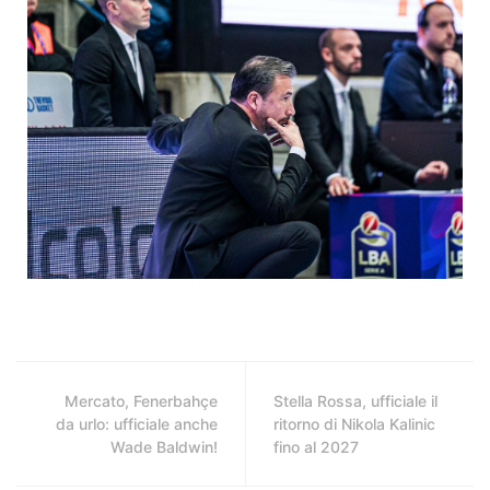
Mercato, Fenerbahçe
Stella Rossa, ufficiale il
da urlo: ufficiale anche
ritorno di Nikola Kalinic
Wade Baldwin!
fino al 2027