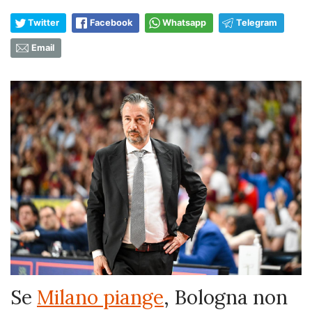
Twitter
Facebook
Whatsapp
Telegram
Email
Se
Milano piange
, Bologna non