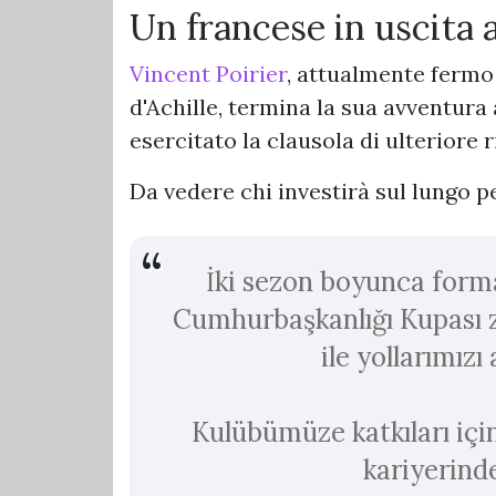
Un francese in uscita 
Vincent Poirier
, attualmente fermo 
d'Achille, termina la sua avventura 
esercitato la clausola di ulteriore 
Da vedere chi investirà sul lungo p
İki sezon boyunca form
Cumhurbaşkanlığı Kupası z
ile yollarımız
Kulübümüze katkıları içi
kariyerinde