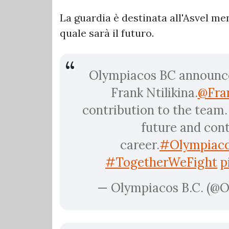
La guardia è destinata all'Asvel me
quale sarà il futuro.
Olympiacos BC announces
Frank Ntilikina.
@Fra
contribution to the team.
future and cont
career.
#Olympiac
#TogetherWeFight
p
— Olympiacos B.C. (@