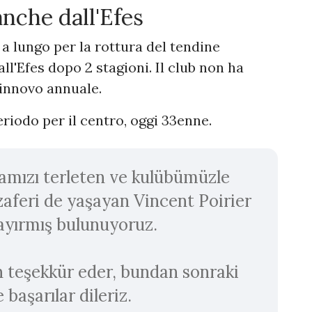
anche dall'Efes
a lungo per la rottura del tendine
all'Efes dopo 2 stagioni. Il club non ha
rinnovo annuale.
eriodo per il centro, oggi 33enne.
amızı terleten ve kulübümüzle
aferi de yaşayan Vincent Poirier
ı ayırmış bulunuyoruz.
n teşekkür eder, bundan sonraki
 başarılar dileriz.