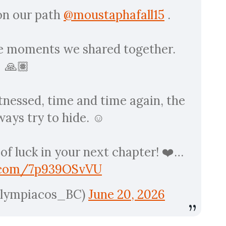
on our path
@moustaphafall15
.
the moments we shared together.
🙏🏽
tnessed, time and time again, the
ways try to hide. ☺️
of luck in your next chapter! ❤️…
r.com/7p939OSvVU
Olympiacos_BC)
June 20, 2026