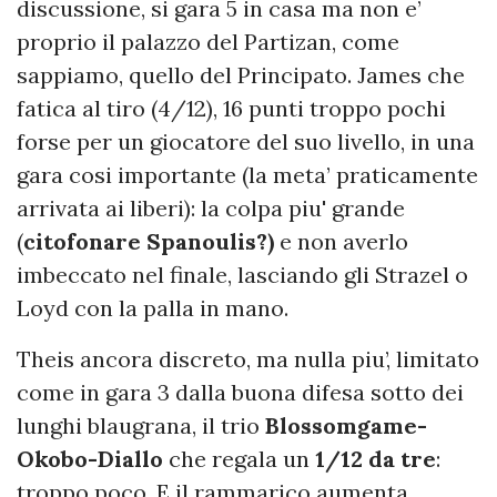
discussione, si gara 5 in casa ma non e’
proprio il palazzo del Partizan, come
sappiamo, quello del Principato. James che
fatica al tiro (4/12), 16 punti troppo pochi
forse per un giocatore del suo livello, in una
gara cosi importante (la meta’ praticamente
arrivata ai liberi): la colpa piu' grande
(
citofonare Spanoulis?)
e non averlo
imbeccato nel finale, lasciando gli Strazel o
Loyd con la palla in mano.
Theis ancora discreto, ma nulla piu’, limitato
come in gara 3 dalla buona difesa sotto dei
lunghi blaugrana, il trio
Blossomgame-
Okobo-Diallo
che regala un
1/12 da tre
:
troppo poco. E il rammarico aumenta