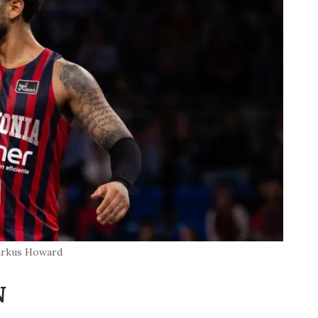
rkus Howard
N