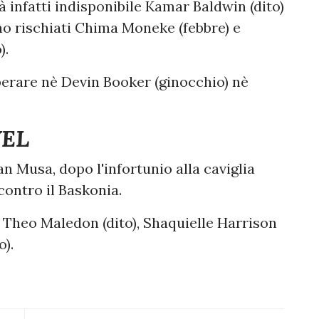
à infatti indisponibile Kamar Baldwin (dito)
o rischiati Chima Moneke (febbre) e
).
erare nè Devin Booker (ginocchio) nè
VEL
n Musa, dopo l'infortunio alla caviglia
contro il Baskonia.
e: Theo Maledon (dito), Shaquielle Harrison
o).