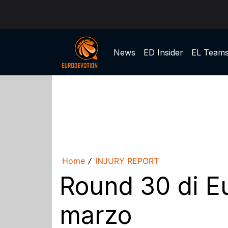
News
ED Insider
EL Team
Home
INJURY REPORT
/
Round 30 di Eu
marzo