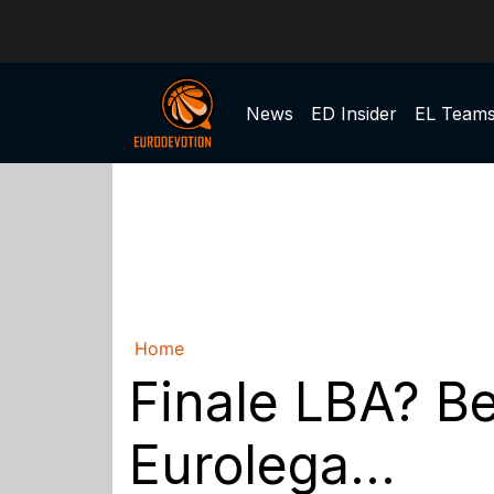
News
ED Insider
EL Team
Home
Finale LBA? B
Eurolega...